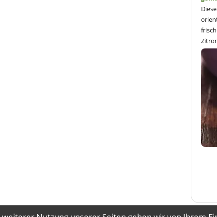
Diese
orien
frisc
Zitro
 weiterer Nutzung unserer Seiten gehen wir von Ihrem Ei