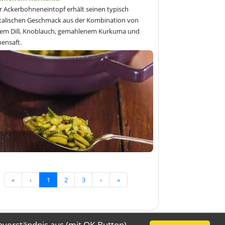
r Ackerbohneneintopf erhält seinen typisch
talischen Geschmack aus der Kombination von
hem Dill, Knoblauch, gemahlenem Kurkuma und
nensaft.
«
‹
1
2
3
›
»
nverständnis aus (mit OK-Button)