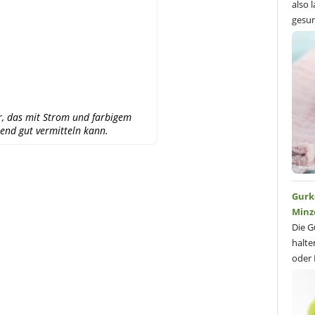
also 
gesun
, das mit Strom und farbigem
end gut vermitteln kann.
Gurk
Minz
Die G
halte
oder 