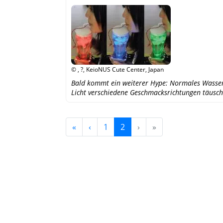
© , ?, KeioNUS Cute Center, Japan
Bald kommt ein weiterer Hype: Normales Wasser
Licht verschiedene Geschmacksrichtungen täusch
«
‹
1
2
›
»