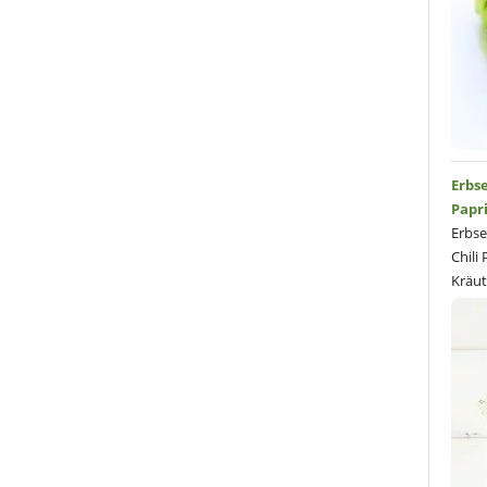
Erbs
Papr
Erbs
Chili
Kräut