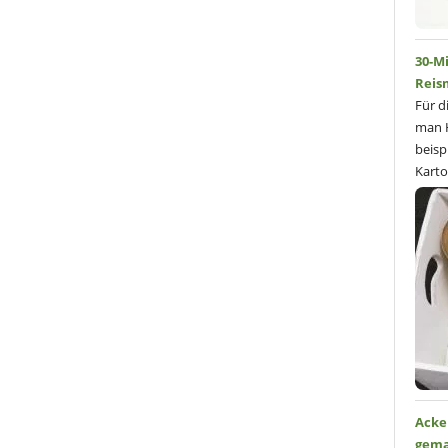
30-M
Reis
Für d
man H
beisp
Karto
Acke
gem