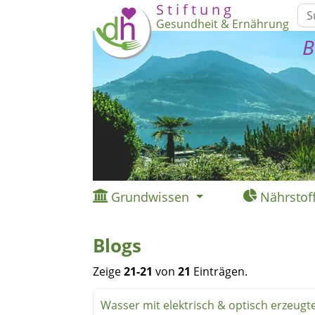
S t i f t u n g
Gesundheit & Ernährung
B
Grundwissen
Nährstof
Blogs
Zeige
21-21
von
21
Einträgen.
Wasser mit elektrisch & optisch erzeug