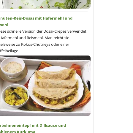
inuten-Reis-Dosas mit Hafermehl und
mehl
iese schnelle Version der Dosai-Crêpes verwendet
afermehl und Reismehl. Man reicht sie
ielsweise zu Kokos-Chutneys oder einer
ffelbeilage.
rbohneneintopf mit Dillsauce und
ahlenem Kurkuma