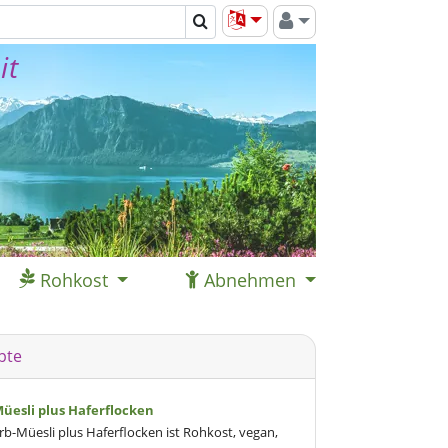
it
Rohkost
Abnehmen
pte
Müesli plus Haferflocken
rb-Müesli plus Haferflocken ist Rohkost, vegan,